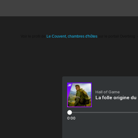
Voir le profil de
Le Couvent, chambres d'hôtes
sur le portail Overblog
Hall of Game
La folle origine du
0:00