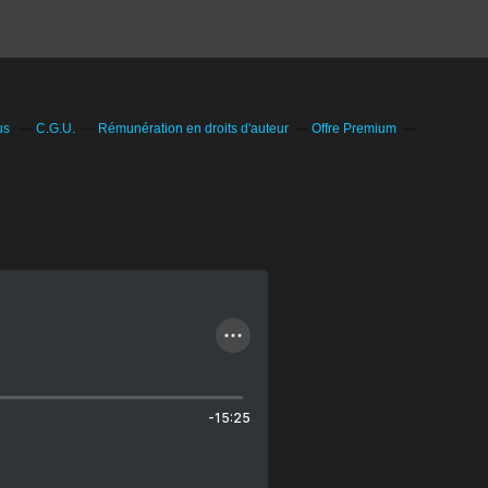
us
C.G.U.
Rémunération en droits d'auteur
Offre Premium
-15:25