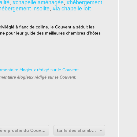
lité
,
#chapelle aménagée
,
#hébergement
hébergement insolite
,
#la chapelle loft
légié à flanc de colline, le Couvent a séduit les
ionné pour leur guide des meilleures chambres d'hôtes
mentaire élogieux rédigé sur le Couvent.
la SAUVETAT, petite cité de caractère proche du Couvent
tarifs des chambres