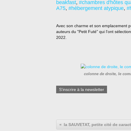
beakfast
,
#chambres d'hôtes qua
A75
,
#hébergement atypique
,
#
Avec son charme et son emplacement privi
auteurs du "Petit Futé" qui l'ont sélect
2022.
colonne de droite, le com
S'inscrire à la newsletter