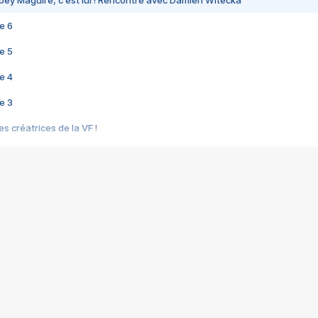
bey Maguire, c'est lui ! Rencontre avec Damien Witecka
e 6
e 5
e 4
e 3
s créatrices de la VF !
e 2
e 1
e Mektoub My Love arrive enfin ! Rencontre avec Shaïn Boumedine et Sal
i : après Toni en famille
elle réalise le bouleversant Dites lui que je l'aime
ais ! Rencontre autour de Vie privée de Rebecca Zlotowski
 de Marguerite, Grave... Rencontre avec Ella Rumpf